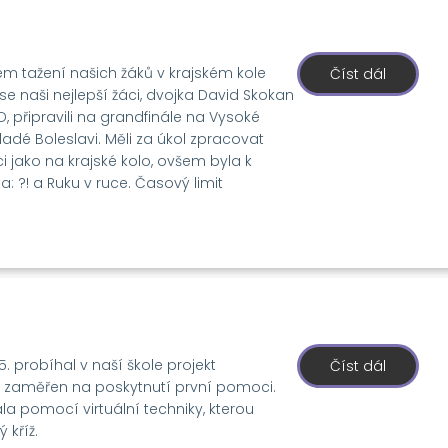
m tažení našich žáků v krajském kole
Číst dál
o
Grandfin
 se naši nejlepší žáci, dvojka David Skokan
Prezenti
2026
, připravili na grandfinále na Vysoké
adé Boleslavi. Měli za úkol zpracovat
jako na krajské kolo, ovšem byla k
: ?! a Ruku v ruce. Časový limit
.5. probíhal v naší škole projekt
Číst dál
o
mocPo
e zaměřen na poskytnutí první pomoci.
-
Červený
la pomocí virtuální techniky, kterou
kříž
 kříž.