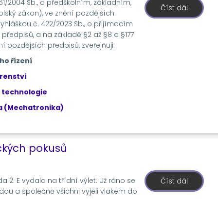
561/2004 Sb., o předškolním, základním,
Číst dál
o
lský zákon), ve znění pozdějších
Přijímac
řízení
vyhláškou č. 422/2023 Sb., o přijímacím
2026/20
 předpisů, a na základě §2 až §8 a §177
-
Výsledky
ní pozdějších předpisů, zveřejňuji:
1.
kola
ho řízení
írenství
 technologie
a (Mechatronika)
ických pokusů
da 2. E vydala na třídní výlet. Už ráno se
Číst dál
o
2.
adou a společně všichni vyjeli vlakem do
E
v
IQ
LANDII a