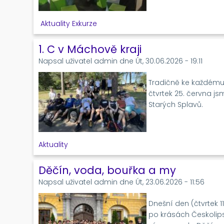
Aktuality
Exkurze
1. C v Máchově kraji
Napsal uživatel
admin
dne
Út, 30.06.2026 - 19:11
Tradičně ke každému k
čtvrtek 25. června js
Starých Splavů.
Aktuality
Děčín, voda, bouřka a my
Napsal uživatel
admin
dne
Út, 23.06.2026 - 11:56
Dnešní den (čtvrtek 1
po krásách Českolipsk