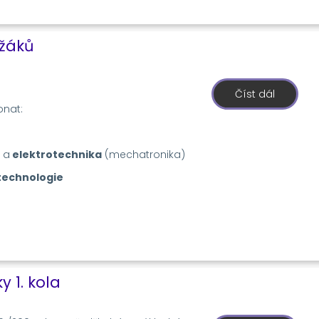
 žáků
Číst dál
o
Úvodní
onat:
schůzky
rodičů
budoucí
žáků
a
elektrotechnika
(mechatronika)
technologie
y 1. kola