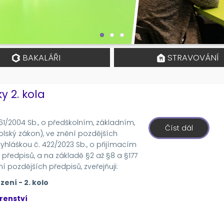
BAKALÁŘI
STRAVOVÁNÍ
y 2. kola
561/2004 Sb., o předškolním, základním,
Číst dál
o
lský zákon), ve znění pozdějších
Přijímac
řízení
vyhláškou č. 422/2023 Sb., o přijímacím
2026/20
 předpisů, a na základě §2 až §8 a §177
-
Výsledky
ní pozdějších předpisů, zveřejňuji:
2.
kola
zení - 2. kolo
írenství