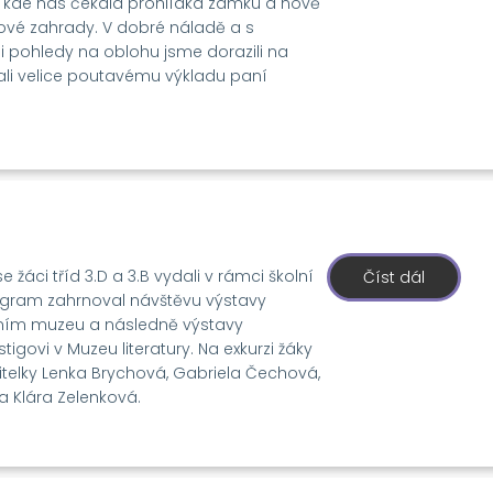
bouřka
 kde nás čekala prohlídka zámku a nově
a
ové zahrady. V dobré náladě a s
my
 pohledy na oblohu jsme dorazili na
ali velice poutavému výkladu paní
 žáci tříd 3.D a 3.B vydali v rámci školní
Číst dál
o
Od
rogram zahrnoval návštěvu výstavy
Přemysl
k
ním muzeu a následně výstavy
Lustigovi
igovi v Muzeu literatury. Na exkurzi žáky
telky Lenka Brychová, Gabriela Čechová,
 Klára Zelenková.