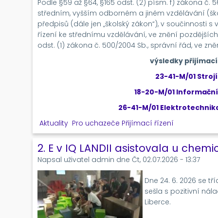
Podle §59 až §64, §165 odst. (2) písm. f) zákona č. 
středním, vyšším odborném a jiném vzdělávání (ško
předpisů (dále jen „školský zákon“), v součinnosti s 
řízení ke střednímu vzdělávání, ve znění pozdějších
odst. (1) zákona č. 500/2004 Sb., správní řád, ve zně
výsledky přijímací
23-41-M/01 Stroj
18-20-M/01 Informační
26-41-M/01 Elektrotechnik
Aktuality
Pro uchazeče
Přijímací řízení
2. E v IQ LANDII asistovala u chem
Napsal uživatel
admin
dne
Čt, 02.07.2026 - 13:37
Dne 24. 6. 2026 se tří
sešla s pozitivní nál
Liberce.