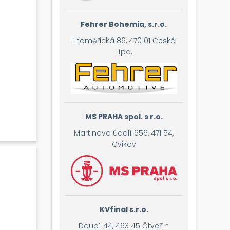
í
Fehrer Bohemia, s.r.o.
27
Litoměřická 86, 470 01 Česká
Lípa.
MS PRAHA spol. s r.o.
Martinovo údolí 656, 471 54,
Cvikov
KVfinal s.r.o.
Doubí 44, 463 45 Čtveřín
sistovala