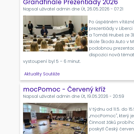
Grandfinále Prezentiády 2026
Napsal uživatel
admin
dne
Út, 26.05.2026 - 07:21
Po úspěšném vítězné
prezentiády v Liberci
a Tomáš Hrubeš ze 3D
škole Škoda Auto v Ml
podobnou prezentaci 
dispozici nová témata
vystoupení byl 5 – 6 minut.
Aktuality
Soutěže
mocPomoc - Červený kříž
Napsal uživatel
admin
dne
Út, 19.05.2026 - 20:59
V týdnu od 11.5. do 15
,,mocPomoc", který j
Činnost žáků probíha
poskytl Český červený