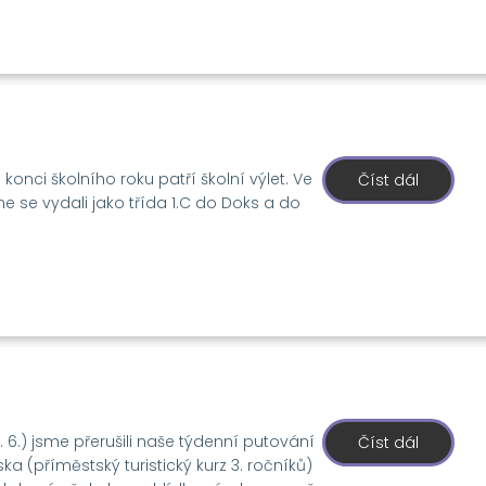
u
chemick
pokusů
onci školního roku patří školní výlet. Ve
Číst dál
o
1.
me se vydali jako třída 1.C do Doks a do
C
v
Máchov
kraji
1. 6.) jsme přerušili naše týdenní putování
Číst dál
o
Děčín,
a (příměstský turistický kurz 3. ročníků)
voda,