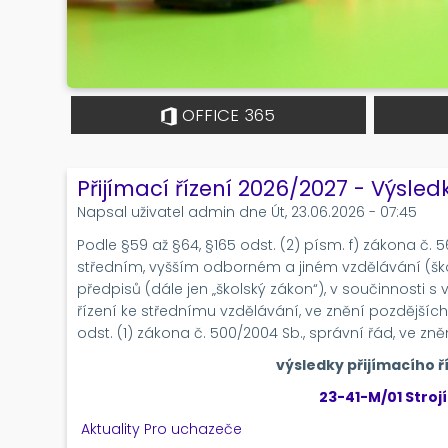
OFFICE 365
Přijímací řízení 2026/2027 - Výsledk
Napsal uživatel
admin
dne
Út, 23.06.2026 - 07:45
Podle §59 až §64, §165 odst. (2) písm. f) zákona č. 
středním, vyšším odborném a jiném vzdělávání (ško
předpisů (dále jen „školský zákon“), v součinnosti s 
řízení ke střednímu vzdělávání, ve znění pozdějších
odst. (1) zákona č. 500/2004 Sb., správní řád, ve zně
výsledky přijímacího ří
23-41-M/01 Stroj
Aktuality
Pro uchazeče