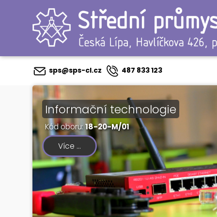
Přejít
k
hlavnímu
obsahu
sps@sps-cl.cz
487 833 123
Informační technologie
Kód oboru:
18-20-M/01
Více ...