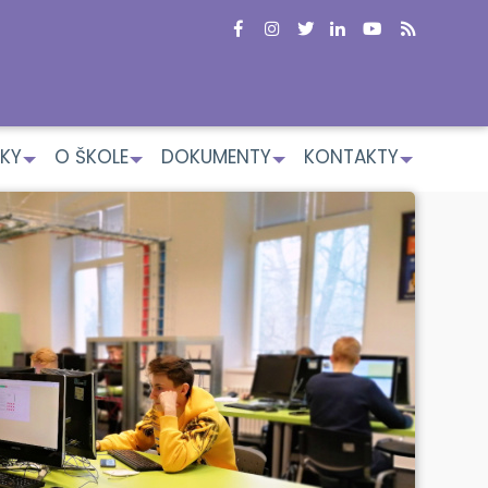
KY
O ŠKOLE
DOKUMENTY
KONTAKTY
+
+
+
+
Str
Kód o
Ví