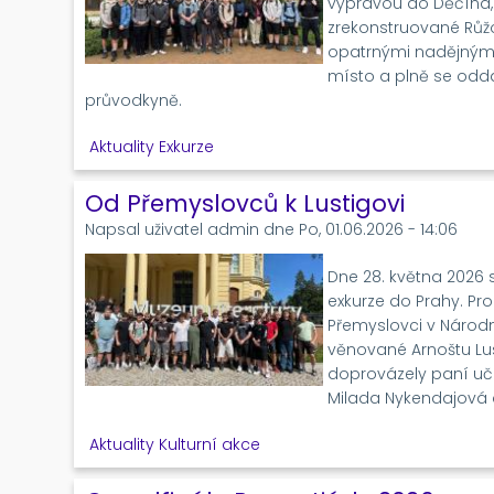
výpravou do Děčína,
zrekonstruované Růž
opatrnými nadějnými
místo a plně se odd
průvodkyně.
Aktuality
Exkurze
Od Přemyslovců k Lustigovi
Napsal uživatel
admin
dne
Po, 01.06.2026 - 14:06
Dne 28. května 2026 se
exkurze do Prahy. P
Přemyslovci v Národ
věnované Arnoštu Lust
doprovázely paní uči
Milada Nykendajová a
Aktuality
Kulturní akce